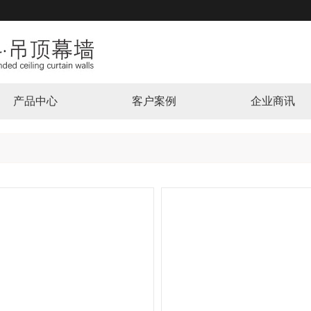
产品中心
客户案例
企业商讯